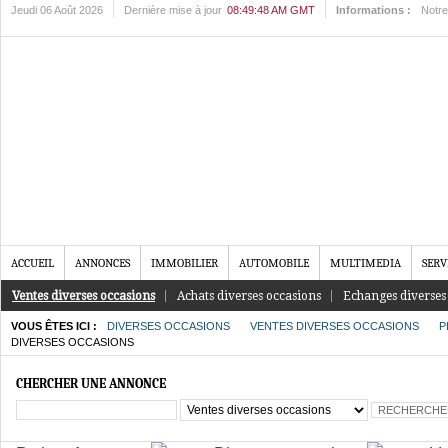
Jeudi 06 Août 2026
Dernière mise à jour
08:49:48 AM GMT
Informations :
Notre
ACCUEIL
ANNONCES
IMMOBILIER
AUTOMOBILE
MULTIMEDIA
SERV
Ventes diverses occasions
Achats diverses occasions
Echanges diverses
VOUS ÊTES ICI :
DIVERSES OCCASIONS
VENTES DIVERSES OCCASIONS
P
DIVERSES OCCASIONS
CHERCHER UNE ANNONCE