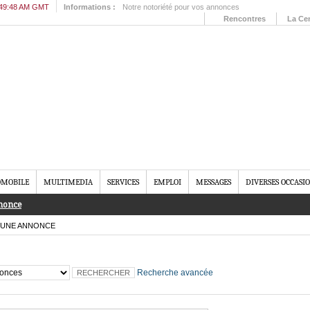
:49:48 AM GMT
Informations :
Notre notoriété pour vos annonces
Rencontres
La Cen
MOBILE
MULTIMEDIA
SERVICES
EMPLOI
MESSAGES
DIVERSES OCCASI
nonce
UNE ANNONCE
Recherche avancée