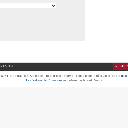
NTACTS
RÉINITI
2026 La Centrale des Annonces. Tous droits réservés. Conception et réalisation par
itengine
La Centrale des Annonces
est éditée par la Sarl Quartz