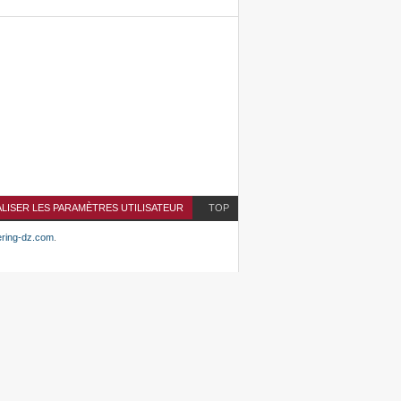
ALISER LES PARAMÈTRES UTILISATEUR
TOP
ering-dz.com
.