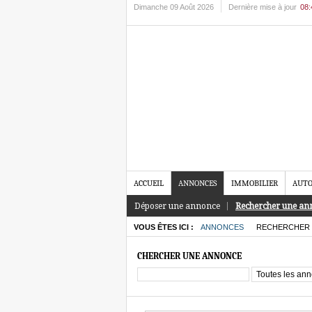
Dimanche 09 Août 2026
Dernière mise à jour
08
ACCUEIL
ANNONCES
IMMOBILIER
AUTO
Déposer une annonce
Rechercher une an
VOUS ÊTES ICI :
ANNONCES
RECHERCHER 
CHERCHER UNE ANNONCE