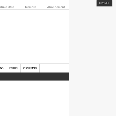
CPANEL
trale Utile
Membre
Abonnement
ONS
TARIFS
CONTACTS